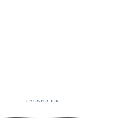
EEN CHARMANTE
MOORSE VILLA
IN
AXARQUIA,
COMPETA.
Casa Los Almendros
, gelegen in
Cómpeta, is een alleenstaande
vakantievilla in Moorse stijl.
Op de terrassen zal u genieten van
adembenemende zichten die reiken van
het gebergte Sierra Tejeda tot prachtige
zeezichten.
Ontdek deze vakantievilla met z'n
mogelijkheden en laat je verleiden!
RESERVEER HIER