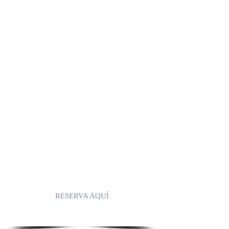
UNA CASA MORO CON
ENCANTO
EN
AXARQUÍA,
CÓMPETA.
Casa Los Almendros
, situada en
Cómpeta, es una
casa vacacional
independiente de estilo morisco.
En las terrazas disfrutará de
impresionantes vistas que van desde las
montañas de Sierra Tejeda hasta
hermosas vistas al mar.
¡Descubre esta casa de vacaciones con
sus posibilidades y déjate seducir!
RESERVA AQUÍ